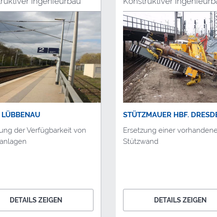
ruktiver Ingenieurbau
Konstruktiver Ingenieurb
 LÜBBENAU
STÜTZMAUER HBF. DRESD
ung der Verfügbarkeit von
Ersetzung einer vorhanden
lanlagen
Stützwand
DETAILS ZEIGEN
DETAILS ZEIGEN